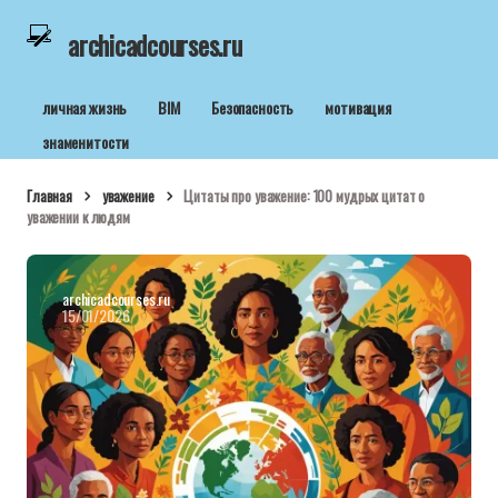
archicadcourses.ru
личная жизнь
BIM
Безопасность
мотивация
знаменитости
Главная
уважение
Цитаты про уважение: 100 мудрых цитат о
уважении к людям
archicadcourses.ru
15/01/2026