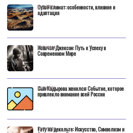
Сухой климат: особенности, влияние и
10/11/2024
адаптация
Новичок Джексон: Путь к Успеху в
07/11/2024
Современном Мире
Сын Кадырова женился: Событие, которое
07/11/2024
привлекло внимание всей России
Тату на декольте: Искусство, Символизм и
07/11/2024