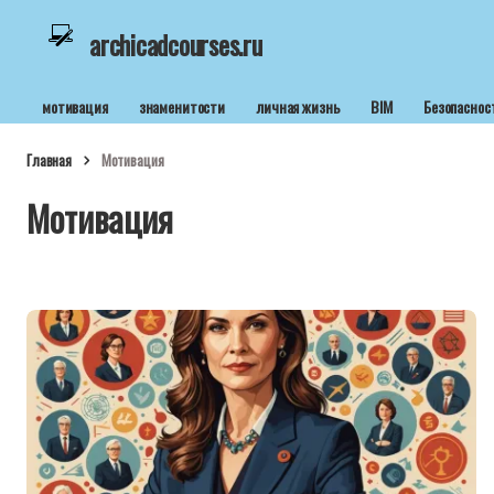
archicadcourses.ru
мотивация
знаменитости
личная жизнь
BIM
Безопаснос
Главная
Мотивация
Мотивация