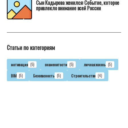
Сын Кадырова женился: Событие, которое
привлекло внимание всей России
Статьи по категориям
мотивация
(5)
знаменитости
(5)
личная жизнь
(5)
BIM
(5)
Безопасность
(5)
Строительство
(4)