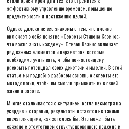
стали ориентиром для тех, кто стремится к
эффективному управлению временем, повышению
продуктивности и достижению целей.
Однако далеко не все знакомы с тем, что именно
включает в себя понятие «Секреты Стивена Казинса:
что важно знать каждому». Стивен Казинс включает
ряд важных элементов и параметров, которые
необходимо учитывать, чтобы по-настоящему
раскрыть потенциал своих действий и мыслей. В этой
статье мы подробно разберем основные аспекты его
методологии, чтобы вы смогли применить их в своей
жизни и работе.
Многие сталкиваются с ситуацией, когда несмотря на
усердие и старания, результаты остаются не такими
впечатляющими, как хотелось бы. Это может быть
связано с отсутствием структурированного подхода и