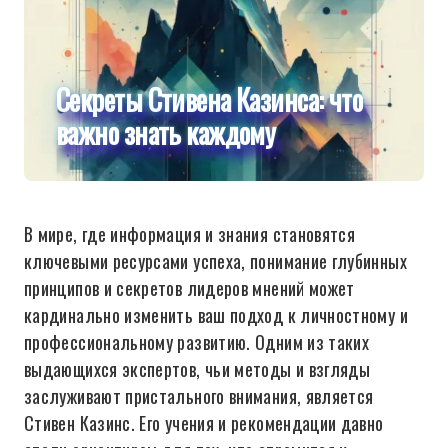
Секреты Стивена Казинса: что
важно знать каждому
В мире, где информация и знания становятся
ключевыми ресурсами успеха, понимание глубинных
принципов и секретов лидеров мнений может
кардинально изменить ваш подход к личностному и
профессиональному развитию. Одним из таких
выдающихся экспертов, чьи методы и взгляды
заслуживают пристального внимания, является
Стивен Казинс. Его учения и рекомендации давно