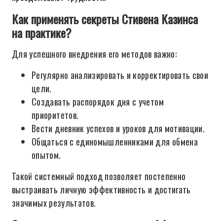
Как применять секреты Стивена Казинса
на практике?
Для успешного внедрения его методов важно:
Регулярно анализировать и корректировать свои
цели.
Создавать распорядок дня с учетом
приоритетов.
Вести дневник успехов и уроков для мотивации.
Общаться с единомышленниками для обмена
опытом.
Такой системный подход позволяет постепенно
выстраивать личную эффективность и достигать
значимых результатов.