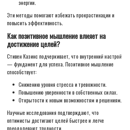
энергии.
Эти методы помогают избежать прокрастинации и
повысить эффективность.
Как позитивное мышление влияет на
достижение целей?
Стивен Казинс подчеркивает, что внутренний настрой
— фундамент для успеха. Позитивное мышление
способствует:
Снижению уровня стресса и тревожности.
Повышению уверенности в собственных силах.
Открытости к новым возможностям и решениям.
Научные исследования подтверждают, что
оптимисты достигают целей быстрее и легче
преодолевают трудности.