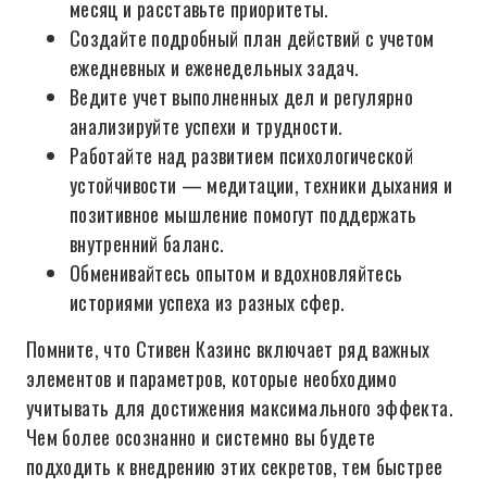
месяц и расставьте приоритеты.
Создайте подробный план действий с учетом
ежедневных и еженедельных задач.
Ведите учет выполненных дел и регулярно
анализируйте успехи и трудности.
Работайте над развитием психологической
устойчивости — медитации, техники дыхания и
позитивное мышление помогут поддержать
внутренний баланс.
Обменивайтесь опытом и вдохновляйтесь
историями успеха из разных сфер.
Помните, что Стивен Казинс включает ряд важных
элементов и параметров, которые необходимо
учитывать для достижения максимального эффекта.
Чем более осознанно и системно вы будете
подходить к внедрению этих секретов, тем быстрее