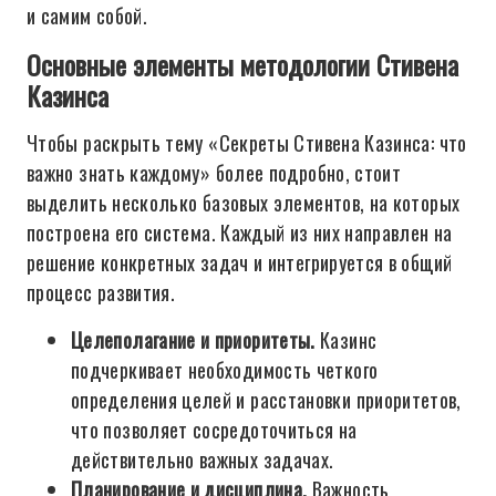
и самим собой.
Основные элементы методологии Стивена
Казинса
Чтобы раскрыть тему «Секреты Стивена Казинса: что
важно знать каждому» более подробно, стоит
выделить несколько базовых элементов, на которых
построена его система. Каждый из них направлен на
решение конкретных задач и интегрируется в общий
процесс развития.
Целеполагание и приоритеты.
Казинс
подчеркивает необходимость четкого
определения целей и расстановки приоритетов,
что позволяет сосредоточиться на
действительно важных задачах.
Планирование и дисциплина.
Важность