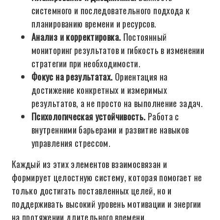
системного и последовательного подхода к
планированию времени и ресурсов.
Анализ и корректировка.
Постоянный
мониторинг результатов и гибкость в изменении
стратегии при необходимости.
Фокус на результатах.
Ориентация на
достижение конкретных и измеримых
результатов, а не просто на выполнение задач.
Психологическая устойчивость.
Работа с
внутренними барьерами и развитие навыков
управления стрессом.
Каждый из этих элементов взаимосвязан и
формирует целостную систему, которая помогает не
только достигать поставленных целей, но и
поддерживать высокий уровень мотивации и энергии
на протяжении длительного времени.