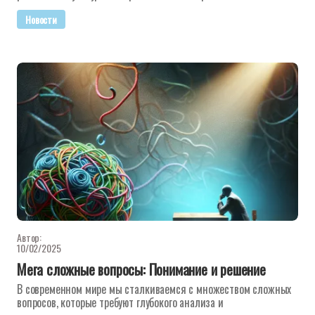
Новости
Автор:
10/02/2025
Мега сложные вопросы: Понимание и решение
В современном мире мы сталкиваемся с множеством сложных
вопросов, которые требуют глубокого анализа и