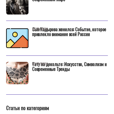
Сын Кадырова женился: Событие, которое
07/11/2024
привлекло внимание всей России
Тату на декольте: Искусство, Символизм и
07/11/2024
Современные Тренды
Статьи по категориям