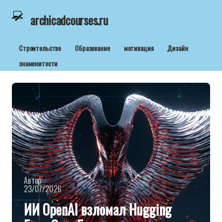
archicadcourses.ru
Строительство
Образование
мотивация
Дизайн
знаменитости
Автор:
23/07/2026
ИИ OpenAI взломал Hugging