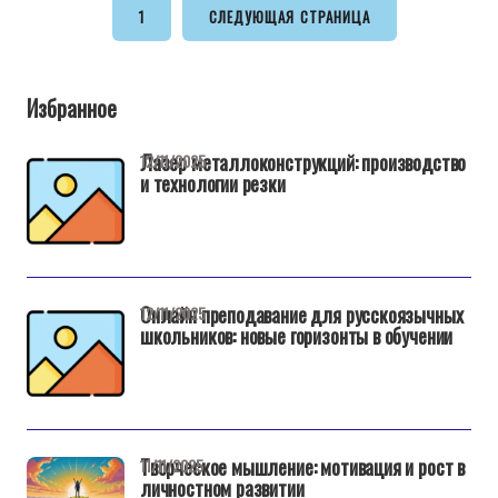
1
СЛЕДУЮЩАЯ СТРАНИЦА
Избранное
Лазер металлоконструкций: производство
12/11/2025
и технологии резки
Онлайн преподавание для русскоязычных
12/11/2025
школьников: новые горизонты в обучении
Творческое мышление: мотивация и рост в
11/11/2025
личностном развитии