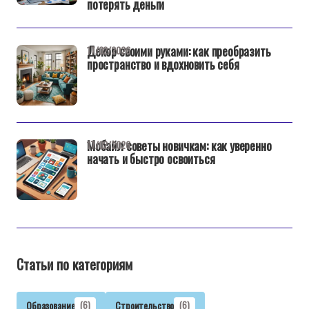
потерять деньги
Декор своими руками: как преобразить
17/02/2026
пространство и вдохновить себя
Мобайл советы новичкам: как уверенно
17/02/2026
начать и быстро освоиться
Статьи по категориям
Образование
(6)
Строительство
(6)