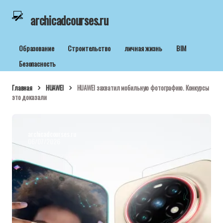
archicadcourses.ru
Образование
Строительство
личная жизнь
BIM
Безопасность
Главная
HUAWEI
HUAWEI захватил мобильную фотографию. Конкурсы
это доказали
archicadcourses.ru
06/07/2026