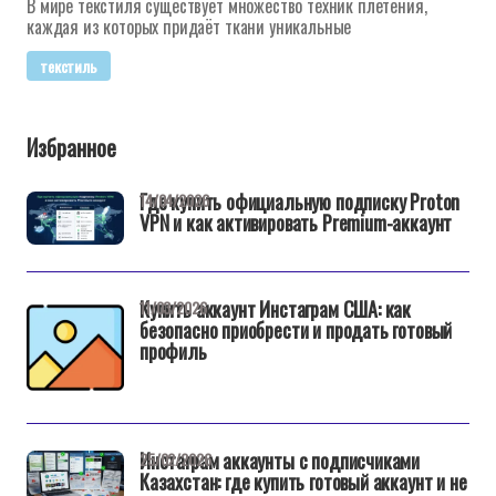
В мире текстиля существует множество техник плетения,
каждая из которых придаёт ткани уникальные
текстиль
Избранное
Где купить официальную подписку Proton
14/04/2026
VPN и как активировать Premium-аккаунт
Купить аккаунт Инстаграм США: как
11/03/2026
безопасно приобрести и продать готовый
профиль
Инстаграм аккаунты с подписчиками
25/02/2026
Казахстан: где купить готовый аккаунт и не