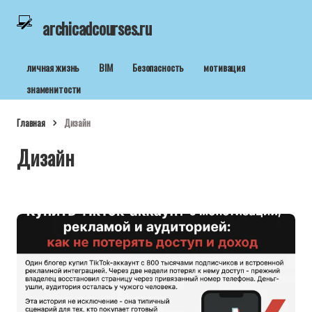
archicadcourses.ru
личная жизнь
BIM
Безопасность
мотивация
знаменитости
Главная
Дизайн
Дизайн