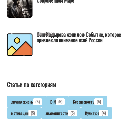
Современном Мире
Сын Кадырова женился: Событие, которое
07/11/2024
привлекло внимание всей России
Статьи по категориям
личная жизнь
(5)
BIM
(5)
Безопасность
(5)
мотивация
(5)
знаменитости
(5)
Культура
(4)