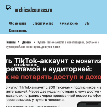
archicadcourses.ru
Образование
Строительство
личная жизнь
BIM
Безопасность
Главная
Дизайн
Купить TikTok-аккаунт с монетизацией, рекламой и
аудиторией: как не потерять доступ и доход
archicadcourses.ru
30/11/2025