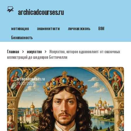
archicadcourses.ru
мотивация
знаменитости
личная жизнь
BIM
Безопасность
Главная
искусство
Искусство, которое вдохновляет: от сказочных
иллюстраций до шедевров Боттичелли
archicadcourses.ru
26/12/2025