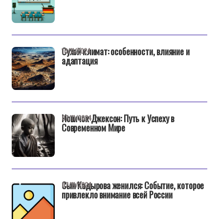
Сухой климат: особенности, влияние и
10/11/2024
адаптация
Новичок Джексон: Путь к Успеху в
07/11/2024
Современном Мире
Сын Кадырова женился: Событие, которое
07/11/2024
привлекло внимание всей России