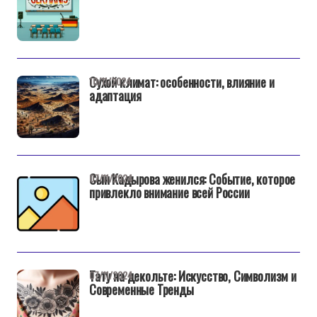
Сухой климат: особенности, влияние и
10/11/2024
адаптация
Сын Кадырова женился: Событие, которое
07/11/2024
привлекло внимание всей России
Тату на декольте: Искусство, Символизм и
07/11/2024
Современные Тренды