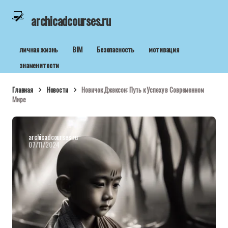
archicadcourses.ru
личная жизнь
BIM
Безопасность
мотивация
знаменитости
Главная
Новости
Новичок Джексон: Путь к Успеху в Современном
Мире
archicadcourses.ru
07/11/2024