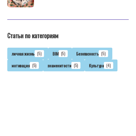
Статьи по категориям
личная жизнь
(5)
BIM
(5)
Безопасность
(5)
мотивация
(5)
знаменитости
(5)
Культура
(4)