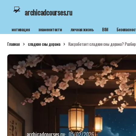
archicadcourses.ru
мотивация
знаменитости
личная жизнь
BIM
Безопаснос
Главная
сладкие сны дорама
Как работает сладкие сны дорама? Разбир
archicadcourses.ru
05/02/2026