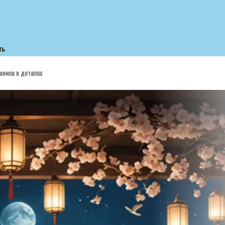
ть
аемся в деталях