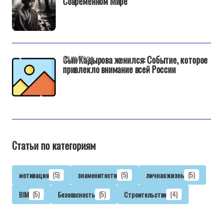
Современном Мире
Сын Кадырова женился: Событие, которое
07/11/2024
привлекло внимание всей России
Статьи по категориям
мотивация
(5)
знаменитости
(5)
личная жизнь
(5)
BIM
(5)
Безопасность
(5)
Строительство
(4)