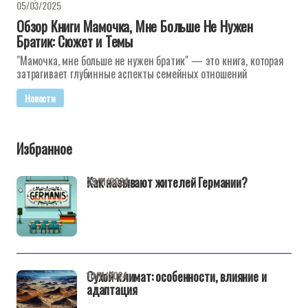
05/03/2025
Обзор Книги Мамочка, Мне Больше Не Нужен
Братик: Сюжет и Темы
"Мамочка, мне больше не нужен братик" — это книга, которая
затрагивает глубинные аспекты семейных отношений
Новости
Избранное
Как называют жителей Германии?
29/11/2024
Сухой климат: особенности, влияние и
10/11/2024
адаптация