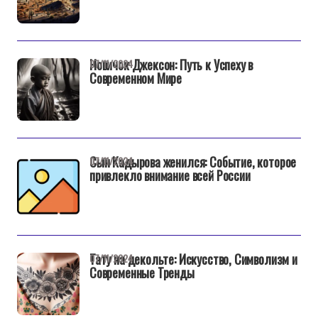
Новичок Джексон: Путь к Успеху в
07/11/2024
Современном Мире
Сын Кадырова женился: Событие, которое
07/11/2024
привлекло внимание всей России
Тату на декольте: Искусство, Символизм и
07/11/2024
Современные Тренды