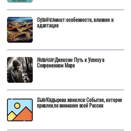
Сухой климат: особенности, влияние и
10/11/2024
адаптация
Новичок Джексон: Путь к Успеху в
07/11/2024
Современном Мире
Сын Кадырова женился: Событие, которое
07/11/2024
привлекло внимание всей России