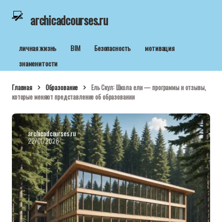
archicadcourses.ru
личная жизнь
BIM
Безопасность
мотивация
знаменитости
Главная
Образование
Ель Скул: Школа ели — программы и отзывы,
которые меняют представление об образовании
archicadcourses.ru
22/01/2026