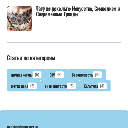
Тату на декольте: Искусство, Символизм и
07/11/2024
Современные Тренды
Статьи по категориям
личная жизнь
(5)
BIM
(5)
Безопасность
(5)
мотивация
(5)
знаменитости
(5)
Культура
(4)
archicadcourses.ru