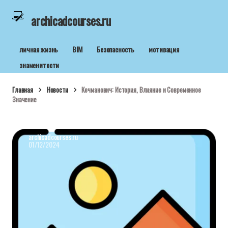
archicadcourses.ru
личная жизнь
BIM
Безопасность
мотивация
знаменитости
Главная
Новости
Кечманович: История, Влияние и Современное
Значение
archicadcourses.ru
01/12/2024