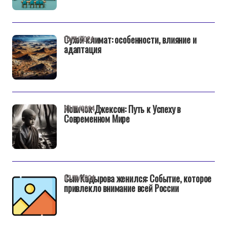
Сухой климат: особенности, влияние и
10/11/2024
адаптация
Новичок Джексон: Путь к Успеху в
07/11/2024
Современном Мире
Сын Кадырова женился: Событие, которое
07/11/2024
привлекло внимание всей России