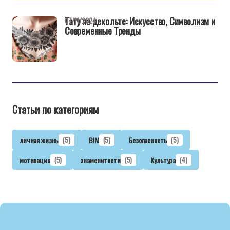
Тату на декольте: Искусство, Символизм и
07/11/2024
Современные Тренды
Статьи по категориям
личная жизнь
(5)
BIM
(5)
Безопасность
(5)
мотивация
(5)
знаменитости
(5)
Культура
(4)