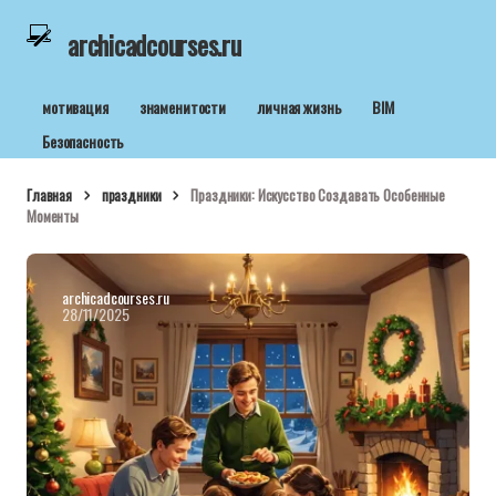
archicadcourses.ru
мотивация
знаменитости
личная жизнь
BIM
Безопасность
Главная
праздники
Праздники: Искусство Создавать Особенные
Моменты
archicadcourses.ru
28/11/2025