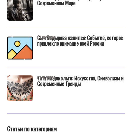
Современном Мире
Сын Кадырова женился: Событие, которое
07/11/2024
привлекло внимание всей России
Тату на декольте: Искусство, Символизм и
07/11/2024
Современные Тренды
Статьи по категориям