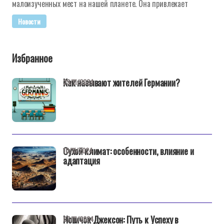
малоизученных мест на нашей планете. Она привлекает
Новости
Избранное
Как называют жителей Германии?
29/11/2024
Сухой климат: особенности, влияние и
10/11/2024
адаптация
Новичок Джексон: Путь к Успеху в
07/11/2024