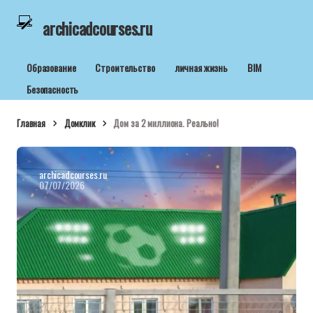
archicadcourses.ru
Образование
Строительство
личная жизнь
BIM
Безопасность
Главная
Домклик
Дом за 2 миллиона. Реально!
archicadcourses.ru
07/07/2026