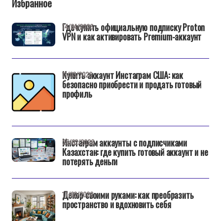
Избранное
Где купить официальную подписку Proton
14/04/2026
VPN и как активировать Premium-аккаунт
Купить аккаунт Инстаграм США: как
11/03/2026
безопасно приобрести и продать готовый
профиль
Инстаграм аккаунты с подписчиками
25/02/2026
Казахстан: где купить готовый аккаунт и не
потерять деньги
Декор своими руками: как преобразить
17/02/2026
пространство и вдохновить себя