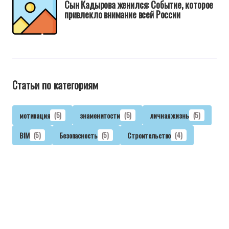
Сын Кадырова женился: Событие, которое
привлекло внимание всей России
Статьи по категориям
мотивация
(5)
знаменитости
(5)
личная жизнь
(5)
BIM
(5)
Безопасность
(5)
Строительство
(4)