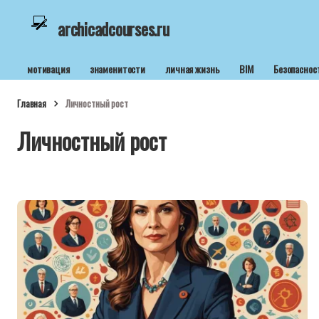
archicadcourses.ru
мотивация
знаменитости
личная жизнь
BIM
Безопаснос
Главная
Личностный рост
Личностный рост