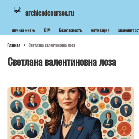
archicadcourses.ru
личная жизнь
BIM
Безопасность
мотивация
знаменитос
Главная
Светлана валентиновна лоза
Светлана валентиновна лоза