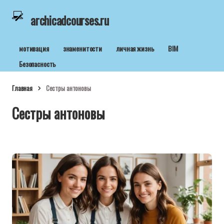
archicadcourses.ru
мотивация
знаменитости
личная жизнь
BIM
Безопасность
Главная
Сестры антоновы
Сестры антоновы