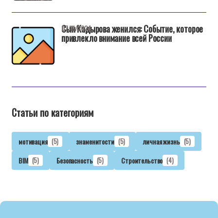
Сын Кадырова женился: Событие, которое
07/11/2024
привлекло внимание всей России
Статьи по категориям
мотивация
(5)
знаменитости
(5)
личная жизнь
(5)
BIM
(5)
Безопасность
(5)
Строительство
(4)