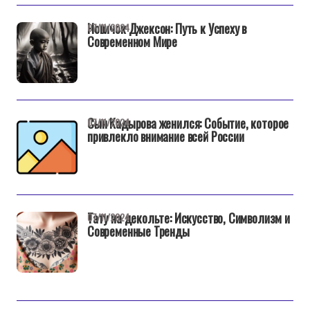
Новичок Джексон: Путь к Успеху в
07/11/2024
Современном Мире
Сын Кадырова женился: Событие, которое
07/11/2024
привлекло внимание всей России
Тату на декольте: Искусство, Символизм и
07/11/2024
Современные Тренды