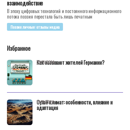
взаимодействие
В эпоху цифровых технологий и постоянного информационного
потока поэзия перестала быть лишь печатным
Поэзия личные: отзывы медиа
Избранное
Как называют жителей Германии?
29/11/2024
Сухой климат: особенности, влияние и
10/11/2024
адаптация