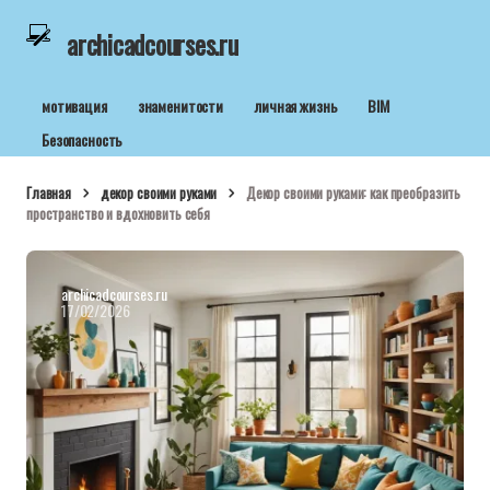
archicadcourses.ru
мотивация
знаменитости
личная жизнь
BIM
Безопасность
Главная
декор своими руками
Декор своими руками: как преобразить
пространство и вдохновить себя
archicadcourses.ru
17/02/2026