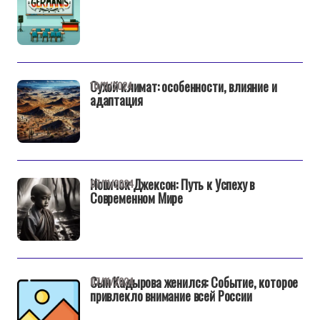
Сухой климат: особенности, влияние и
10/11/2024
адаптация
Новичок Джексон: Путь к Успеху в
07/11/2024
Современном Мире
Сын Кадырова женился: Событие, которое
07/11/2024
привлекло внимание всей России