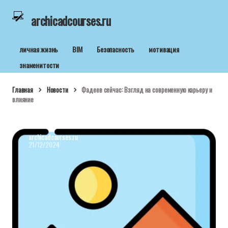
archicadcourses.ru
личная жизнь
BIM
Безопасность
мотивация
знаменитости
Главная
Новости
Фадеев сейчас: Взгляд на современную карьеру и
влияние
archicadcourses.ru
21/12/2024