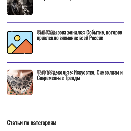
Сын Кадырова женился: Событие, которое
07/11/2024
привлекло внимание всей России
Тату на декольте: Искусство, Символизм и
07/11/2024
Современные Тренды
Статьи по категориям