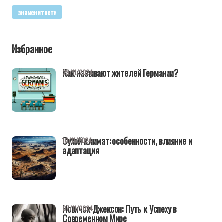
знаменитости
Избранное
Как называют жителей Германии?
29/11/2024
Сухой климат: особенности, влияние и
10/11/2024
адаптация
Новичок Джексон: Путь к Успеху в
07/11/2024
Современном Мире