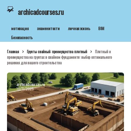
archicadcourses.ru
мотивация
знаменитости
личная жизнь
BIM
Безопасность
Главная
Грунты свайный: преимущества плитный
Плитный и
преимущества на грунтах в свайном фундаменте: выбор оптимального
решения для вашего строительства
archicadcourses.ru
10/11/2025