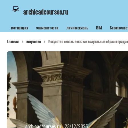
archicadcourses.ru
мотивация
знаменитости
личная жизнь
BIM
Безопаснос
Главная
искусство
Искусство сквозь века: как визуальные образы придаю
archicadcourses.ru
23/12/2025