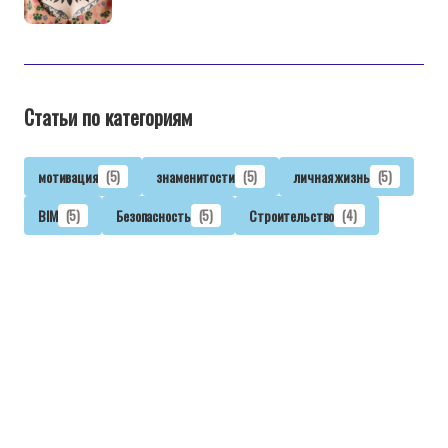
Статьи по категориям
мотивация
(5)
знаменитости
(5)
личная жизнь
(5)
BIM
(5)
Безопасность
(5)
Строительство
(4)