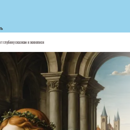
ть
т глубину сказкам и живописи