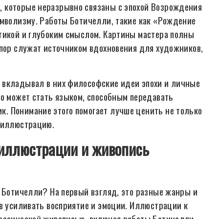
 которые неразрывно связаны с эпохой Возрождения
имволизму. Работы Ботичелли, такие как «Рождение
тикой и глубоким смыслом. Картины мастера полны
 пор служат источником вдохновения для художников,
 вкладывал в них философские идеи эпохи и личные
во может стать языком, способным передавать
. Понимание этого помогает лучше ценить не только
и иллюстрацию.
к иллюстрации и живопись
о Ботичелли? На первый взгляд, это разные жанры и
ов усиливать восприятие и эмоции. Иллюстрации к
лассической живописью, включая работы Ботичелли,