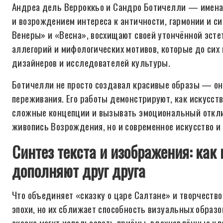
Андреа дель Верроккьо и Сандро Ботичелли — имена,
и возрождением интереса к античности, гармонии и с
Венеры» и «Весна», восхищают своей утончённой эсте
аллегорий и мифологических мотивов, которые до сих
дизайнеров и исследователей культуры.
Ботичелли не просто создавал красивые образы — он
переживания. Его работы демонстрируют, как искусст
сложные концепции и вызывать эмоциональный отклик
живопись Возрождения, но и современное искусство 
Синтез текста и изображения: ка
дополняют друг друга
Что объединяет «сказку о царе Салтане» и творчеств
эпохи, но их сближает способность визуальных образ
сказке могут использовать приёмы, вдохновлённые к