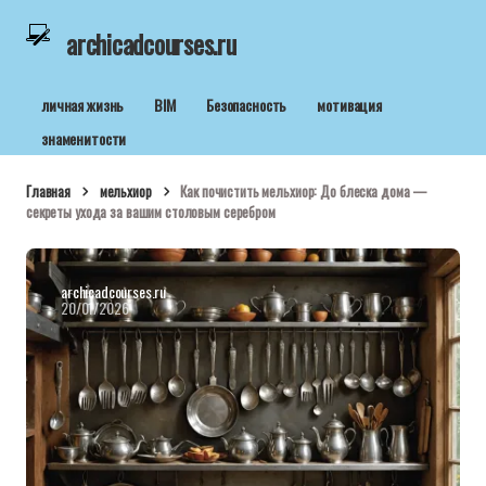
archicadcourses.ru
личная жизнь
BIM
Безопасность
мотивация
знаменитости
Главная
мельхиор
Как почистить мельхиор: До блеска дома —
секреты ухода за вашим столовым серебром
archicadcourses.ru
20/01/2026