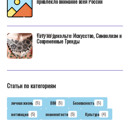
привлекло внимание всей России
Тату на декольте: Искусство, Символизм и
07/11/2024
Современные Тренды
Статьи по категориям
личная жизнь
(5)
BIM
(5)
Безопасность
(5)
мотивация
(5)
знаменитости
(5)
Культура
(4)