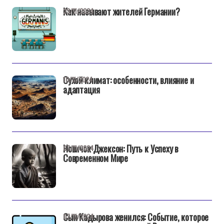
Как называют жителей Германии?
29/11/2024
Сухой климат: особенности, влияние и
10/11/2024
адаптация
Новичок Джексон: Путь к Успеху в
07/11/2024
Современном Мире
Сын Кадырова женился: Событие, которое
07/11/2024