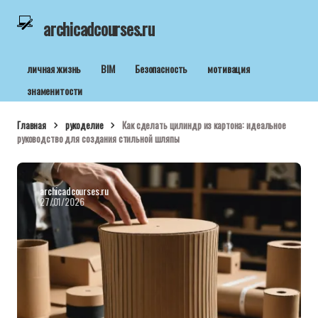
archicadcourses.ru
личная жизнь
BIM
Безопасность
мотивация
знаменитости
Главная
рукоделие
Как сделать цилиндр из картона: идеальное
руководство для создания стильной шляпы
archicadcourses.ru
27/01/2026