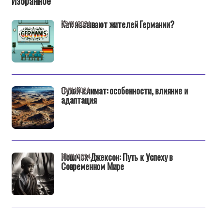
Избранное
Как называют жителей Германии?
29/11/2024
Сухой климат: особенности, влияние и
10/11/2024
адаптация
Новичок Джексон: Путь к Успеху в
07/11/2024
Современном Мире