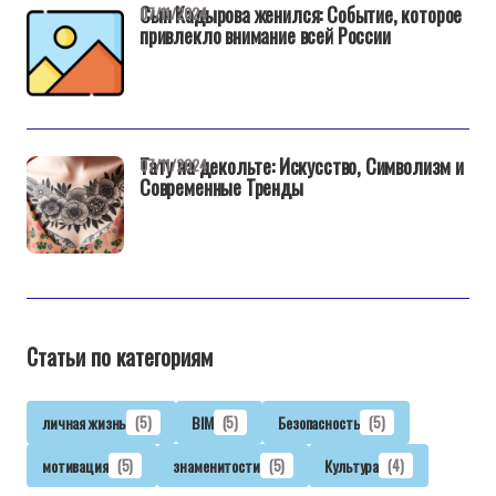
Сын Кадырова женился: Событие, которое
07/11/2024
привлекло внимание всей России
Тату на декольте: Искусство, Символизм и
07/11/2024
Современные Тренды
Статьи по категориям
личная жизнь
(5)
BIM
(5)
Безопасность
(5)
мотивация
(5)
знаменитости
(5)
Культура
(4)