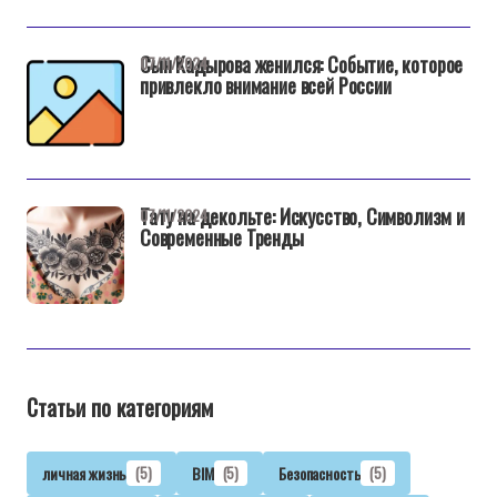
Сын Кадырова женился: Событие, которое
07/11/2024
привлекло внимание всей России
Тату на декольте: Искусство, Символизм и
07/11/2024
Современные Тренды
Статьи по категориям
личная жизнь
(5)
BIM
(5)
Безопасность
(5)