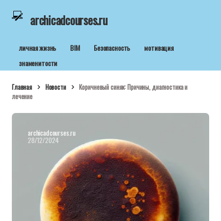
archicadcourses.ru
личная жизнь
BIM
Безопасность
мотивация
знаменитости
Главная
Новости
Коричневый синяк: Причины, диагностика и
лечение
archicadcourses.ru
28/12/2024