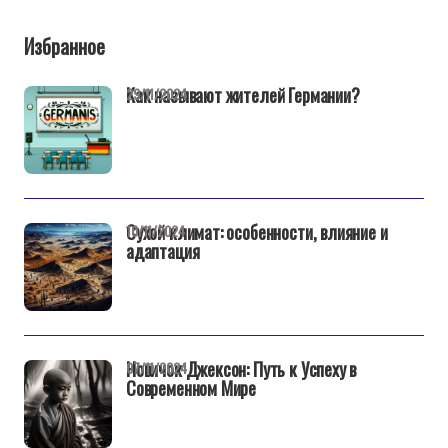
Избранное
Как называют жителей Германии?
29/11/2024
Сухой климат: особенности, влияние и
10/11/2024
адаптация
Новичок Джексон: Путь к Успеху в
07/11/2024
Современном Мире