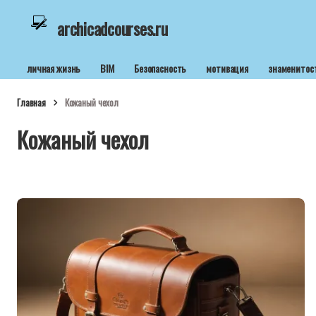
archicadcourses.ru
личная жизнь
BIM
Безопасность
мотивация
знаменитос
Главная
Кожаный чехол
Кожаный чехол