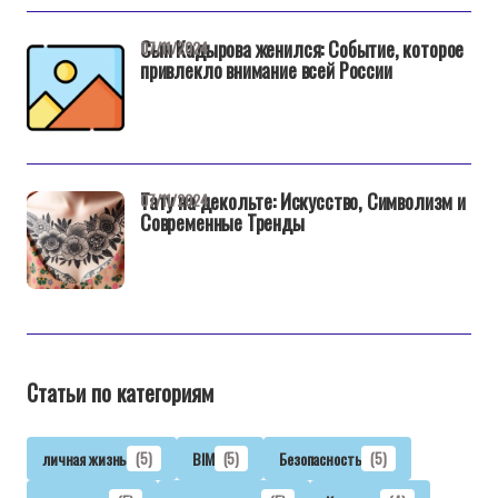
Сын Кадырова женился: Событие, которое
07/11/2024
привлекло внимание всей России
Тату на декольте: Искусство, Символизм и
07/11/2024
Современные Тренды
Статьи по категориям
личная жизнь
(5)
BIM
(5)
Безопасность
(5)