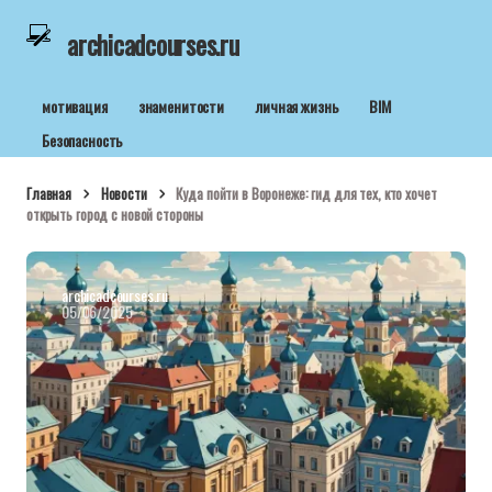
archicadcourses.ru
мотивация
знаменитости
личная жизнь
BIM
Безопасность
Главная
Новости
Куда пойти в Воронеже: гид для тех, кто хочет
открыть город с новой стороны
archicadcourses.ru
05/06/2025