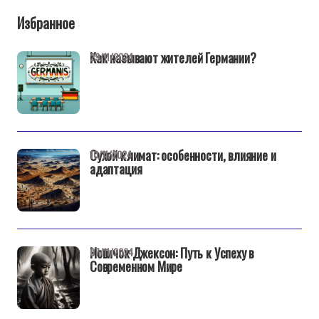
Избранное
Как называют жителей Германии?
29/11/2024
Сухой климат: особенности, влияние и
10/11/2024
адаптация
Новичок Джексон: Путь к Успеху в
07/11/2024
Современном Мире