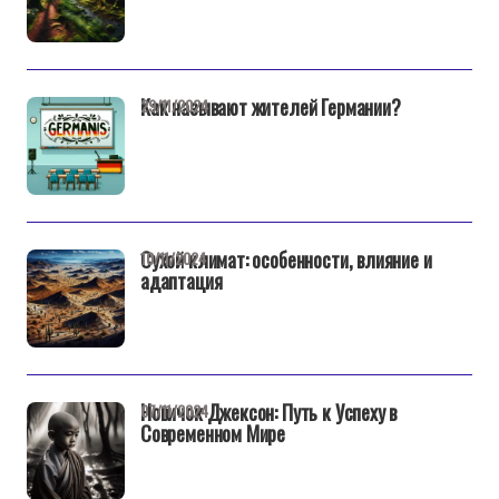
Как называют жителей Германии?
29/11/2024
Сухой климат: особенности, влияние и
10/11/2024
адаптация
Новичок Джексон: Путь к Успеху в
07/11/2024
Современном Мире