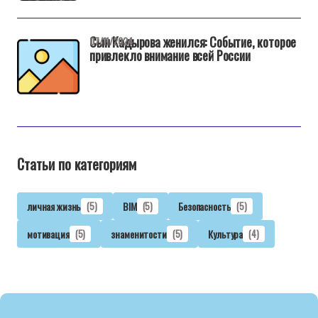
Сын Кадырова женился: Событие, которое
07/11/2024
привлекло внимание всей России
Статьи по категориям
личная жизнь
(5)
BIM
(5)
Безопасность
(5)
мотивация
(5)
знаменитости
(5)
Культура
(4)