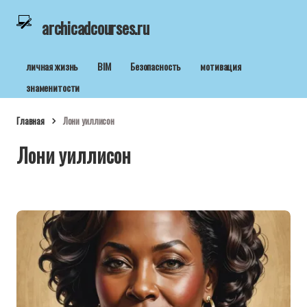
archicadcourses.ru
личная жизнь
BIM
Безопасность
мотивация
знаменитости
Главная
Лони уиллисон
Лони уиллисон