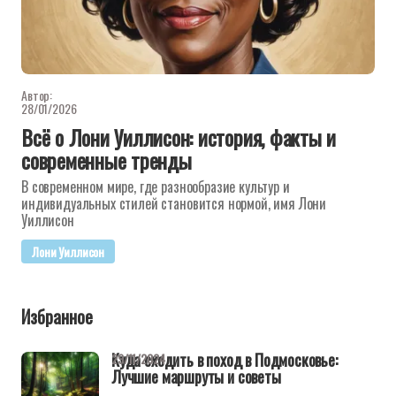
Автор:
28/01/2026
Всё о Лони Уиллисон: история, факты и
современные тренды
В современном мире, где разнообразие культур и
индивидуальных стилей становится нормой, имя Лони
Уиллисон
Лони Уиллисон
Избранное
Куда сходить в поход в Подмосковье:
29/11/2024
Лучшие маршруты и советы