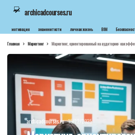
archicadcourses.ru
мотивация
знаменитости
личная жизнь
BIM
Безопаснос
Главная
Маркетинг
Маркетинг, ориентированный на аудиторию: как эффе
archicadcourses.ru
15/12/2025