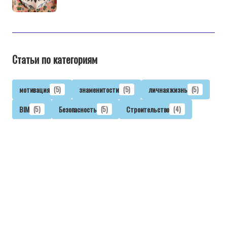
Статьи по категориям
мотивация
(5)
знаменитости
(5)
личная жизнь
(5)
BIM
(5)
Безопасность
(5)
Строительство
(4)