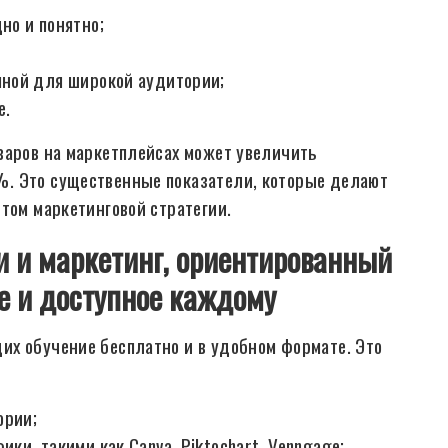
но и понятно;
ной для широкой аудитории;
е.
варов на маркетплейсах может увеличить
. Это существенные показатели, которые делают
том маркетинговой стратегии.
и и маркетинг, ориентированный
е и доступное каждому
их обучение бесплатно и в удобном формате. Это
ории;
и, такими как Canva, Piktochart, Venngage;