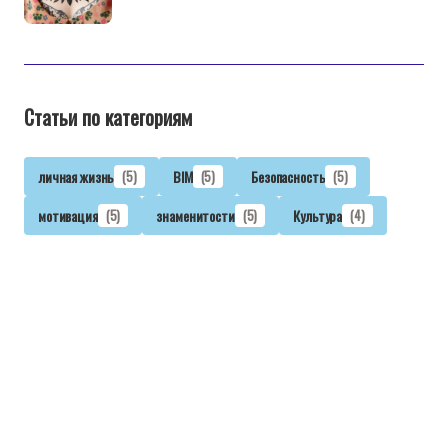
Статьи по категориям
личная жизнь
(5)
BIM
(5)
Безопасность
(5)
мотивация
(5)
знаменитости
(5)
Культура
(4)