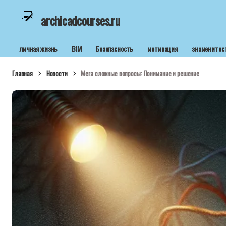
archicadcourses.ru
личная жизнь
BIM
Безопасность
мотивация
знаменитос
Главная
Новости
Мега сложные вопросы: Понимание и решение