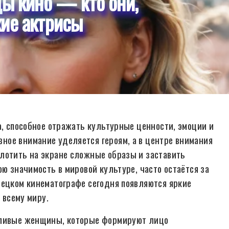
ды кино — кто они,
ие актрисы
а, способное отражать культурные ценности, эмоции и
ное внимание уделяется героям, а в центре внимания
лотить на экране сложные образы и заставить
ою значимость в мировой культуре, часто остаётся за
мецком кинематографе сегодня появляются яркие
 всему миру.
нтливые женщины, которые формируют лицо