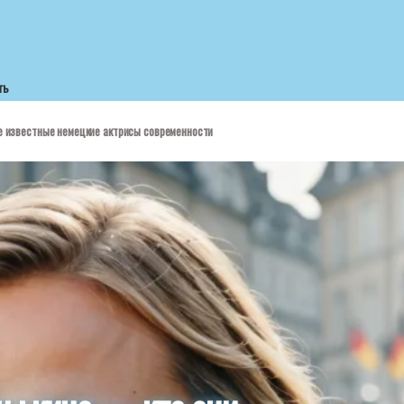
ть
е известные немецкие актрисы современности