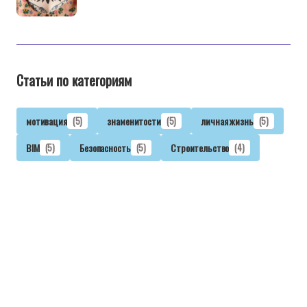
Статьи по категориям
мотивация
(5)
знаменитости
(5)
личная жизнь
(5)
BIM
(5)
Безопасность
(5)
Строительство
(4)