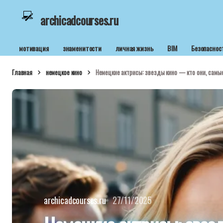
archicadcourses.ru
мотивация
знаменитости
личная жизнь
BIM
Безопаснос
Главная
немецкое кино
Немецкие актрисы: звезды кино — кто они, самы
archicadcourses.ru
27/11/2025