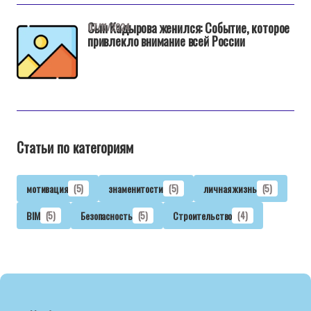
Сын Кадырова женился: Событие, которое
07/11/2024
привлекло внимание всей России
Статьи по категориям
мотивация
(5)
знаменитости
(5)
личная жизнь
(5)
BIM
(5)
Безопасность
(5)
Строительство
(4)