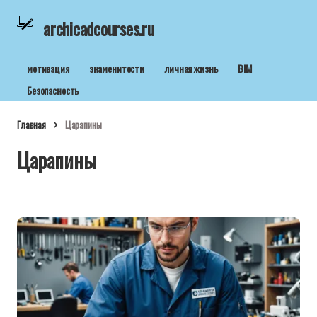
archicadcourses.ru
мотивация
знаменитости
личная жизнь
BIM
Безопасность
Главная
Царапины
Царапины