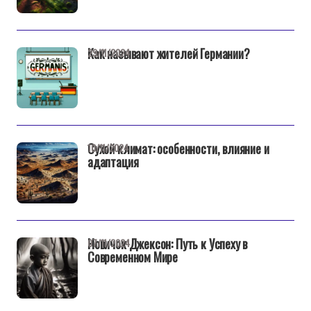
Как называют жителей Германии?
29/11/2024
Сухой климат: особенности, влияние и
10/11/2024
адаптация
Новичок Джексон: Путь к Успеху в
07/11/2024
Современном Мире