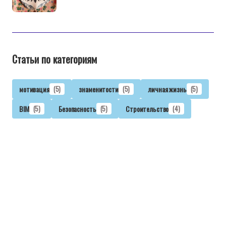
Статьи по категориям
мотивация
(5)
знаменитости
(5)
личная жизнь
(5)
BIM
(5)
Безопасность
(5)
Строительство
(4)