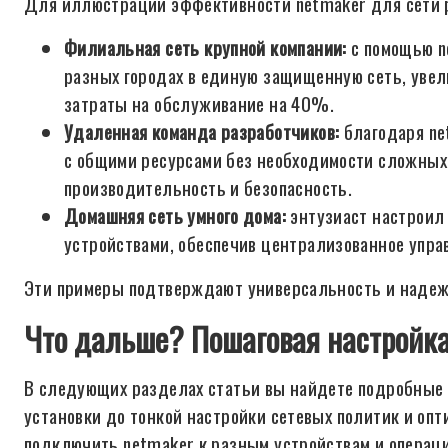
Для иллюстрации эффективности netmaker для сети 
Филиальная сеть крупной компании:
с помощью n
разных городах в единую защищенную сеть, уве
затраты на обслуживание на 40%.
Удаленная команда разработчиков:
благодаря ne
с общими ресурсами без необходимости сложных
производительность и безопасность.
Домашняя сеть умного дома:
энтузиаст настроил
устройствами, обеспечив централизованное управ
Эти примеры подтверждают универсальность и надежн
Что дальше? Пошаговая настройка
В следующих разделах статьи вы найдете подробные и
установки до тонкой настройки сетевых политик и оп
подключить netmaker к разным устройствам и операци