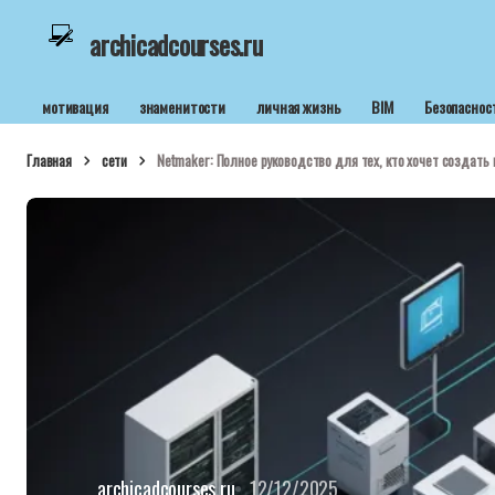
archicadcourses.ru
мотивация
знаменитости
личная жизнь
BIM
Безопаснос
Главная
сети
Netmaker: Полное руководство для тех, кто хочет создать 
archicadcourses.ru
12/12/2025