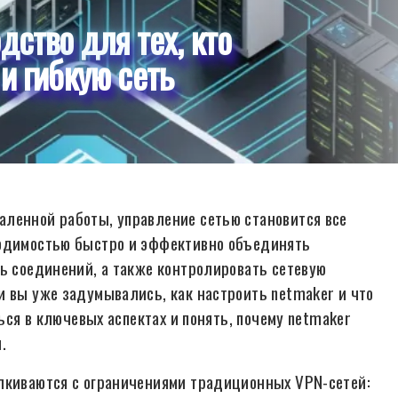
дство для тех, кто
и гибкую сеть
аленной работы, управление сетью становится все
ходимостью быстро и эффективно объединять
ть соединений, а также контролировать сетевую
и вы уже задумывались, как настроить netmaker и что
ться в ключевых аспектах и понять, почему netmaker
.
алкиваются с ограничениями традиционных VPN-сетей: