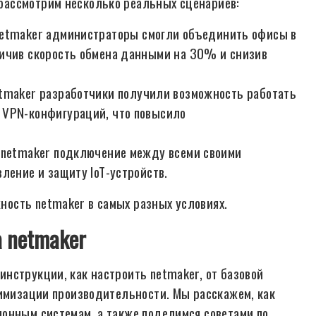
рассмотрим несколько реальных сценариев:
etmaker администраторы смогли объединить офисы в
личив скорость обмена данными на 30% и снизив
tmaker разработчики получили возможность работать
 VPN-конфигураций, что повысило
 netmaker подключение между всеми своими
ление и защиту IoT-устройств.
ость netmaker в самых разных условиях.
 netmaker
нструкции, как настроить netmaker, от базовой
тимизации производительности. Мы расскажем, как
онным системам, а также поделимся советами по