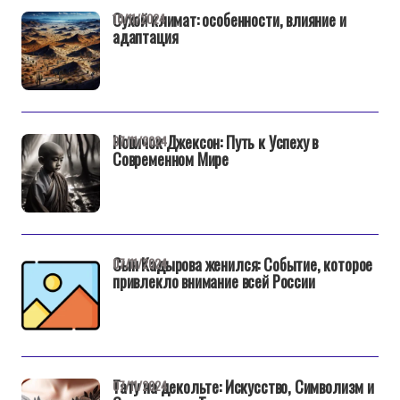
Сухой климат: особенности, влияние и
10/11/2024
адаптация
Новичок Джексон: Путь к Успеху в
07/11/2024
Современном Мире
Сын Кадырова женился: Событие, которое
07/11/2024
привлекло внимание всей России
Тату на декольте: Искусство, Символизм и
07/11/2024