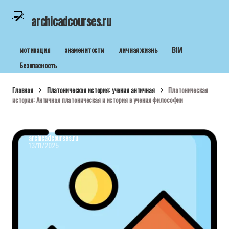
archicadcourses.ru
мотивация
знаменитости
личная жизнь
BIM
Безопасность
Главная
Платоническая история: учения античная
Платоническая
история: Античная платоническая и история в учения философии
archicadcourses.ru
13/11/2025