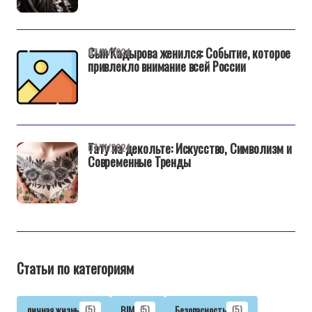
Сын Кадырова женился: Событие, которое
07/11/2024
привлекло внимание всей России
Тату на декольте: Искусство, Символизм и
07/11/2024
Современные Тренды
Статьи по категориям
личная жизнь
(5)
BIM
(5)
Безопасность
(5)