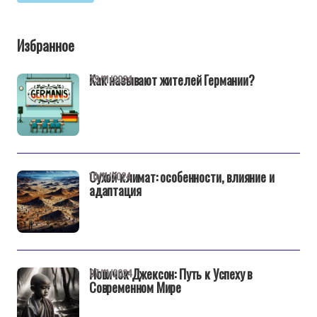
Избранное
Как называют жителей Германии?
29/11/2024
Сухой климат: особенности, влияние и
10/11/2024
адаптация
Новичок Джексон: Путь к Успеху в
07/11/2024
Современном Мире