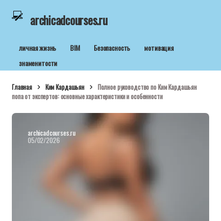
archicadcourses.ru
личная жизнь
BIM
Безопасность
мотивация
знаменитости
Главная
Ким Кардашьян
Полное руководство по Ким Кардашьян
попа от экспертов: основные характеристики и особенности
archicadcourses.ru
05/02/2026