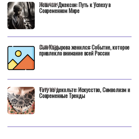
Новичок Джексон: Путь к Успеху в
07/11/2024
Современном Мире
Сын Кадырова женился: Событие, которое
07/11/2024
привлекло внимание всей России
Тату на декольте: Искусство, Символизм и
07/11/2024
Современные Тренды