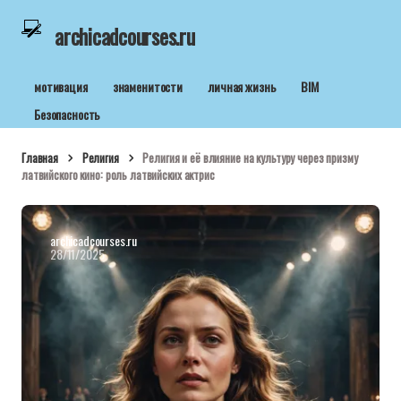
archicadcourses.ru
мотивация
знаменитости
личная жизнь
BIM
Безопасность
Главная
Религия
Религия и её влияние на культуру через призму
латвийского кино: роль латвийских актрис
archicadcourses.ru
28/11/2025