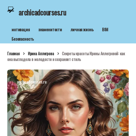
archicadcourses.ru
мотивация
знаменитости
личная жизнь
BIM
Безопасность
Главная
Ирина Аллегрова
Секреты красоты Ирины Аллегровой: как
она выглядела в молодости и сохраняет стиль
archicadcourses.ru
27/11/2025