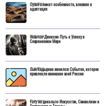
Сухой климат: особенности, влияние и
10/11/2024
адаптация
Новичок Джексон: Путь к Успеху в
07/11/2024
Современном Мире
Сын Кадырова женился: Событие, которое
07/11/2024
привлекло внимание всей России
Тату на декольте: Искусство, Символизм и
07/11/2024