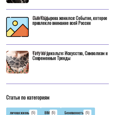
Сын Кадырова женился: Событие, которое
07/11/2024
привлекло внимание всей России
Тату на декольте: Искусство, Символизм и
07/11/2024
Современные Тренды
Статьи по категориям
личная жизнь
(5)
BIM
(5)
Безопасность
(5)