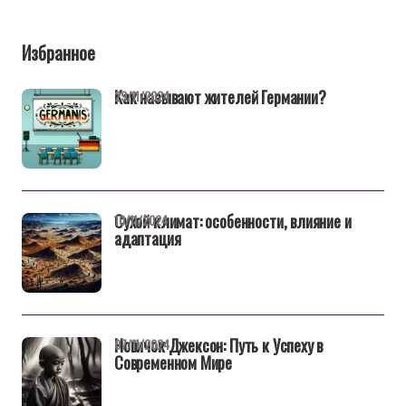
Избранное
Как называют жителей Германии?
29/11/2024
Сухой климат: особенности, влияние и
10/11/2024
адаптация
Новичок Джексон: Путь к Успеху в
07/11/2024
Современном Мире