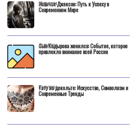
Новичок Джексон: Путь к Успеху в
07/11/2024
Современном Мире
Сын Кадырова женился: Событие, которое
07/11/2024
привлекло внимание всей России
Тату на декольте: Искусство, Символизм и
07/11/2024
Современные Тренды