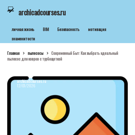
archicadcourses.ru
личная жизнь
BIM
Безопасность
мотивация
знаменитости
Главная
пылесосы
Современный Быт: Как выбрать идеальный
пылесос для ковров с турбощеткой
archicadcourses.ru
12/01/2026