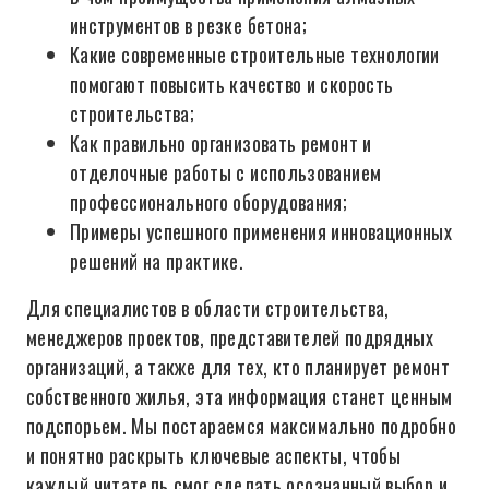
инструментов в резке бетона;
Какие современные строительные технологии
помогают повысить качество и скорость
строительства;
Как правильно организовать ремонт и
отделочные работы с использованием
профессионального оборудования;
Примеры успешного применения инновационных
решений на практике.
Для специалистов в области строительства,
менеджеров проектов, представителей подрядных
организаций, а также для тех, кто планирует ремонт
собственного жилья, эта информация станет ценным
подспорьем. Мы постараемся максимально подробно
и понятно раскрыть ключевые аспекты, чтобы
каждый читатель смог сделать осознанный выбор и