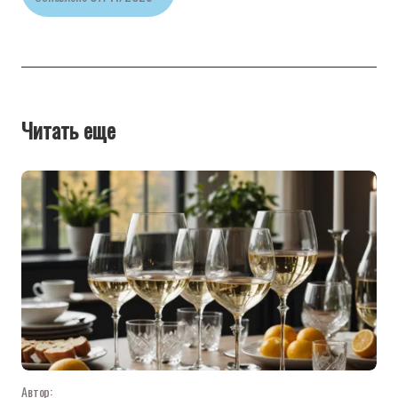
Читать еще
Автор: