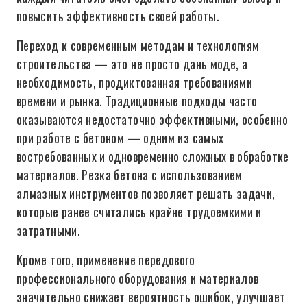
повысить эффективность своей работы.
Переход к современным методам и технологиям
строительства — это не просто дань моде, а
необходимость, продиктованная требованиями
времени и рынка. Традиционные подходы часто
оказываются недостаточно эффективными, особенно
при работе с бетоном — одним из самых
востребованных и одновременно сложных в обработке
материалов. Резка бетона с использованием
алмазных инструментов позволяет решать задачи,
которые ранее считались крайне трудоемкими и
затратными.
Кроме того, применение передового
профессионального оборудования и материалов
значительно снижает вероятность ошибок, улучшает