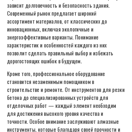
зависит долговечность и безопасность здания.
Современный рынок предлагает широкий
ассортимент материалов, от классических до
инновационных, включая экологичные и
энергоэффективные варианты. Понимание
характеристик и особенностей каждого из них
позволит сделать правильный выбор и избежать
дорогостоящих ошибок в будущем.
Кроме того, профессиональное оборудование
становится незаменимым помощником в
строительстве и ремонте. От инструментов для резки
бетона до специализированных устройств для
отделочных работ — каждый элемент необходим
для достижения высокого уровня качества и
точности. Особое внимание заслуживают алмазные
инструменты, которые благодаря своей прочности и