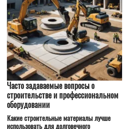
Часто задаваемые вопросы о
строительстве и профессиональном
оборудовании
Какие строительные материалы лучше
использовать для долговечного