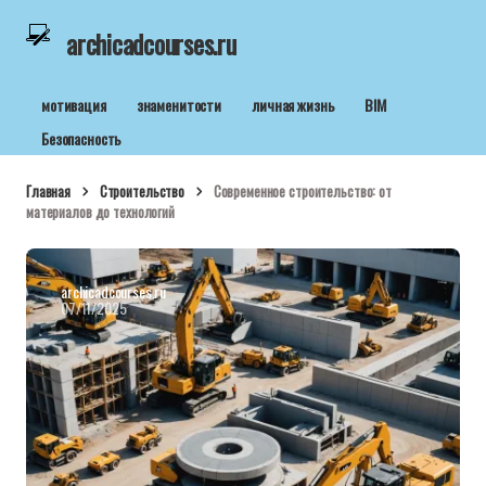
archicadcourses.ru
мотивация
знаменитости
личная жизнь
BIM
Безопасность
Главная
Строительство
Современное строительство: от
материалов до технологий
archicadcourses.ru
07/11/2025