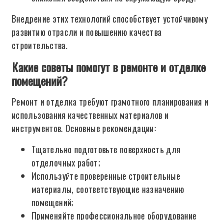
Внедрение этих технологий способствует устойчивому
развитию отрасли и повышению качества
строительства.
Какие советы помогут в ремонте и отделке
помещений?
Ремонт и отделка требуют грамотного планирования и
использования качественных материалов и
инструментов. Основные рекомендации:
Тщательно подготовьте поверхность для
отделочных работ;
Используйте проверенные строительные
материалы, соответствующие назначению
помещений;
Применяйте профессиональное оборудование