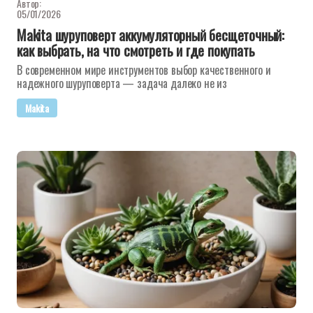
Автор:
05/01/2026
Makita шуруповерт аккумуляторный бесщеточный:
как выбрать, на что смотреть и где покупать
В современном мире инструментов выбор качественного и
надежного шуруповерта — задача далеко не из
Makita