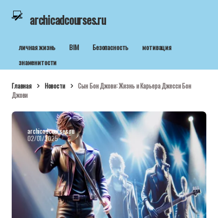
archicadcourses.ru
личная жизнь
BIM
Безопасность
мотивация
знаменитости
Главная
Новости
Сын Бон Джови: Жизнь и Карьера Джесси Бон
Джови
archicadcourses.ru
02/01/2025