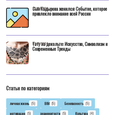
Сын Кадырова женился: Событие, которое
07/11/2024
привлекло внимание всей России
Тату на декольте: Искусство, Символизм и
07/11/2024
Современные Тренды
Статьи по категориям
личная жизнь
(5)
BIM
(5)
Безопасность
(5)
мотивация
(5)
знаменитости
(5)
Культура
(4)