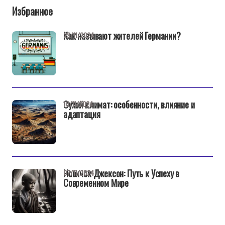
Избранное
Как называют жителей Германии?
29/11/2024
Сухой климат: особенности, влияние и
10/11/2024
адаптация
Новичок Джексон: Путь к Успеху в
07/11/2024
Современном Мире