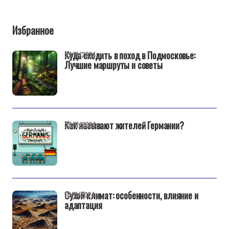
Избранное
Куда сходить в поход в Подмосковье:
29/11/2024
Лучшие маршруты и советы
Как называют жителей Германии?
29/11/2024
Сухой климат: особенности, влияние и
10/11/2024
адаптация