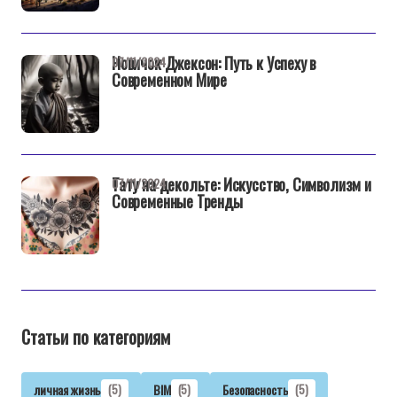
Новичок Джексон: Путь к Успеху в
07/11/2024
Современном Мире
Тату на декольте: Искусство, Символизм и
07/11/2024
Современные Тренды
Статьи по категориям
личная жизнь
(5)
BIM
(5)
Безопасность
(5)