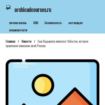
archicadcourses.ru
личная жизнь
BIM
Безопасность
мотивация
знаменитости
Главная
Новости
Сын Кадырова женился: Событие, которое
привлекло внимание всей России
archicadcourses.ru
07/11/2024