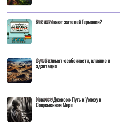
Как называют жителей Германии?
29/11/2024
Сухой климат: особенности, влияние и
10/11/2024
адаптация
Новичок Джексон: Путь к Успеху в
07/11/2024
Современном Мире