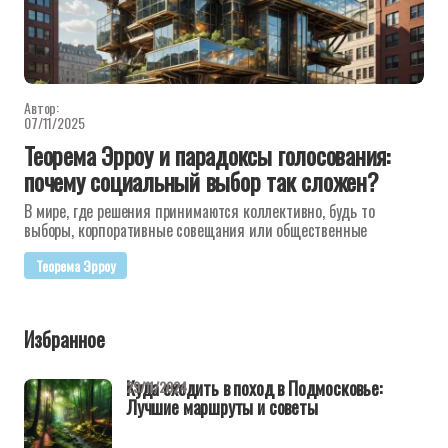
Автор:
07/11/2025
Теорема Эрроу и парадоксы голосования:
почему социальный выбор так сложен?
В мире, где решения принимаются коллективно, будь то
выборы, корпоративные совещания или общественные
Теорема Эрроу
Избранное
Куда сходить в поход в Подмосковье:
29/11/2024
Лучшие маршруты и советы