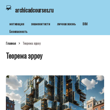
archicadcourses.ru
мотивация
знаменитости
личная жизнь
BIM
Безопасность
Главная
Теорема эрроу
Теорема эрроу