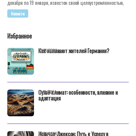
декабря по 19 января, известен своей целеустремленностью,
Новости
Избранное
Как называют жителей Германии?
29/11/2024
Сухой климат: особенности, влияние и
10/11/2024
адаптация
Новичок Джексон: Путь к Успеху в
07/11/2024