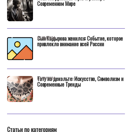
Современном Мире
Сын Кадырова женился: Событие, которое
07/11/2024
привлекло внимание всей России
Тату на декольте: Искусство, Символизм и
07/11/2024
Современные Тренды
Статьи по категориям