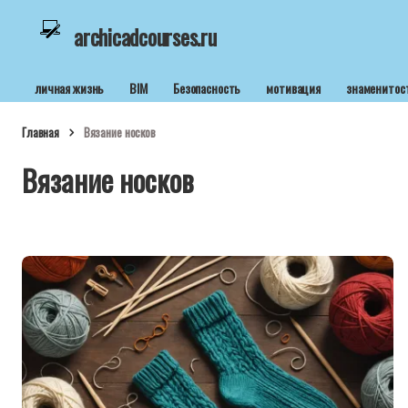
archicadcourses.ru
личная жизнь
BIM
Безопасность
мотивация
знаменитос
Главная
Вязание носков
Вязание носков