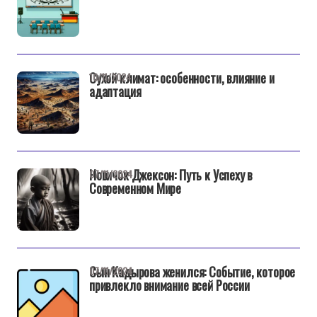
Сухой климат: особенности, влияние и
10/11/2024
адаптация
Новичок Джексон: Путь к Успеху в
07/11/2024
Современном Мире
Сын Кадырова женился: Событие, которое
07/11/2024
привлекло внимание всей России