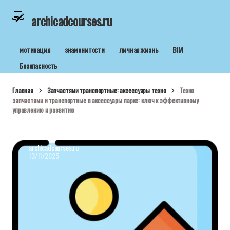
archicadcourses.ru
мотивация
знаменитости
личная жизнь
BIM
Безопасность
Главная
Запчастями транспортные: аксессуары техно
Техно
запчастями и транспортные в аксессуары парке: ключ к эффективному
управлению и развитию
archicadcourses.ru
13/11/2025