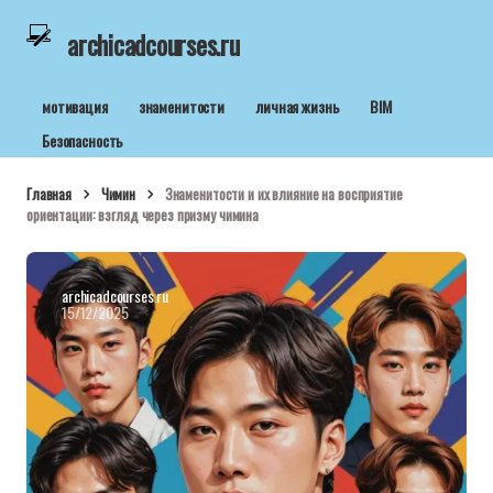
archicadcourses.ru
мотивация
знаменитости
личная жизнь
BIM
Безопасность
Главная
Чимин
Знаменитости и их влияние на восприятие
ориентации: взгляд через призму чимина
archicadcourses.ru
15/12/2025