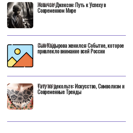
Новичок Джексон: Путь к Успеху в
07/11/2024
Современном Мире
Сын Кадырова женился: Событие, которое
07/11/2024
привлекло внимание всей России
Тату на декольте: Искусство, Символизм и
07/11/2024
Современные Тренды