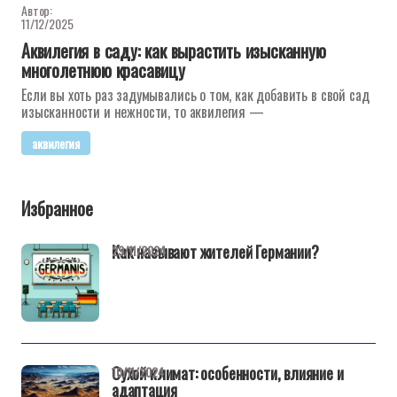
Автор:
11/12/2025
Аквилегия в саду: как вырастить изысканную
многолетнюю красавицу
Если вы хоть раз задумывались о том, как добавить в свой сад
изысканности и нежности, то аквилегия —
аквилегия
Избранное
Как называют жителей Германии?
29/11/2024
Сухой климат: особенности, влияние и
10/11/2024
адаптация