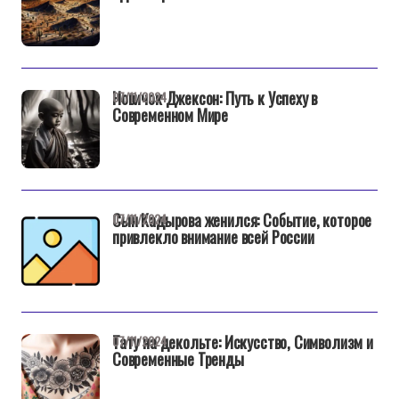
Новичок Джексон: Путь к Успеху в
07/11/2024
Современном Мире
Сын Кадырова женился: Событие, которое
07/11/2024
привлекло внимание всей России
Тату на декольте: Искусство, Символизм и
07/11/2024
Современные Тренды