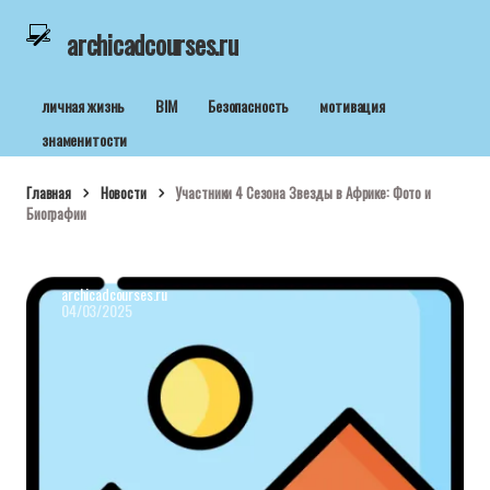
archicadcourses.ru
личная жизнь
BIM
Безопасность
мотивация
знаменитости
Главная
Новости
Участники 4 Сезона Звезды в Африке: Фото и
Биографии
archicadcourses.ru
04/03/2025