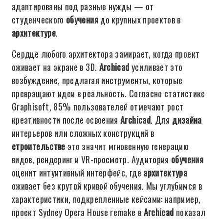
адаптированы под разные нужды — от
студенческого
обучения
до крупных проектов в
архитектуре
.
Сердце любого архитектора замирает, когда проект
оживает на экране в 3D.
Archicad
усиливает это
возбуждение, предлагая инструменты, которые
превращают идеи в реальность. Согласно статистике
Graphisoft, 85% пользователей отмечают рост
креативности после освоения
Archicad
. Для
дизайна
интерьеров или сложных конструкций в
строительстве
это значит мгновенную генерацию
видов, рендеринг и VR-просмотр. Аудитория
обучения
оценит интуитивный интерфейс, где
архитектура
оживает без крутой кривой обучения. Мы углубимся в
характеристики, подкрепленные кейсами: например,
проект Sydney Opera House remake в
Archicad
показал