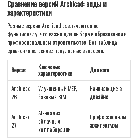
Сравнение версий Archicad: виды и
характеристики
Разные версии Archicad различаются по
функционалу, что важно для выбора в
образовании
и
профессиональном
строительстве
. Вот таблица
сравнения на основе популярных запросов.
Ключевые
Версия
Для кого
характеристики
Archicad
Улучшенный MEP,
Начинающие в
26
базовый BIM
дизайне
AI-анализ,
Archicad
Профессионалы
облачные
27
архитектуры
коллаборации