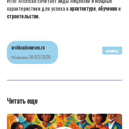
Итог: Archicad сочетает виды лицензий и мощные
характеристики для успеха в
архитектуре
,
обучении
и
строительстве
.
archicadcourses.ru
архикад
14/02/2026
Обновлено
Читать еще