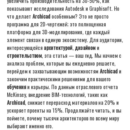
увеличить производительность на 30-50%, как
показывают исследования Autodesk и Graphisoft. Но
что делает
Archicad
особенным? Это не просто
программа для 2D-чертежей; это полноценная
платформа для 3D-моделирования, где каждый
элемент связан в единую экосистему. Для аудитории,
интересующейся
архитектурой
,
дизайном
и
строительством
, эта статья — ваш гид. Мы начнем с
анализа проблем, которые вы ежедневно решаете,
перейдем к захватывающим возможностям
Archicad
и
закончим практическими решениями для вашего
обучения
и карьеры. По данным отраслевого отчета
McKinsey, внедрение BIM-технологий, таких как
Archicad
, снижает перерасход материалов на 20% и
ускоряет проекты на 15%. Продолжайте читать, и вы
поймете, почему тысячи архитекторов по всему миру
выбирают именно его.