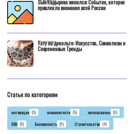
Сын Кадырова женился: Событие, которое
07/11/2024
привлекло внимание всей России
Тату на декольте: Искусство, Символизм и
07/11/2024
Современные Тренды
Статьи по категориям
мотивация
(5)
знаменитости
(5)
личная жизнь
(5)
BIM
(5)
Безопасность
(5)
Строительство
(4)