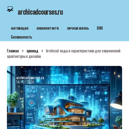
archicadcourses.ru
мотивация
знаменитости
личная жизнь
BIM
Безопасность
Главная
архикад
Archicad: виды и характеристики для современной
архитектуры и дизайна
archicadcourses.ru
14/02/2026