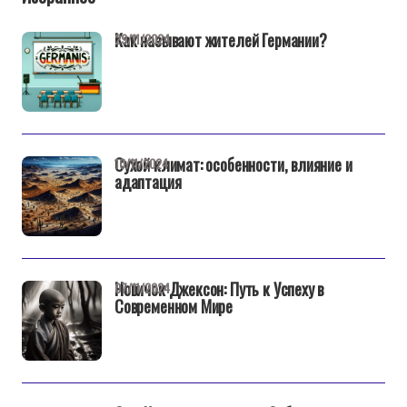
Как называют жителей Германии?
29/11/2024
Сухой климат: особенности, влияние и
10/11/2024
адаптация
Новичок Джексон: Путь к Успеху в
07/11/2024
Современном Мире